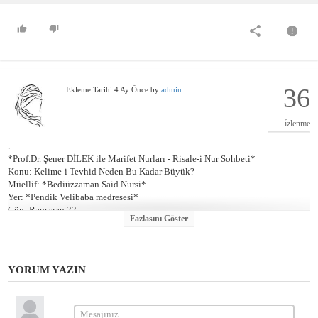
36
Ekleme Tarihi
4 Ay Önce
by
admin
i̇zlenme
.
*Prof.Dr. Şener DİLEK ile Marifet Nurları - Risale-i Nur Sohbeti*
Konu: Kelime-i Tevhid Neden Bu Kadar Büyük?
Müellif: *Bediüzzaman Said Nursi*
Yer: *Pendik Velibaba medresesi*
Gün: Ramazan 22
Fazlasını Göster
Hubâb
KUR\'ÂN‑I HAKÎM’İN UMMÂNINDAN
خُدَاىِ پُرْكَرَمْ خُودْ مُلْكِ خُودْ رَا مِى خَرَدْ اَزْ تُو بَرَاىِ تُو نِگَهْ دَارَدْ بَهَاىِ بِى گِرَانْ دَادَه
YORUM YAZIN
﷽
اَلْحَمْدُ لِلّٰهِ رَبِّ الْعَالَم۪ينَ وَالصَّلَاةُ وَالسَّلَامُ عَلٰى سَيِّدِنَا مُحَمَّدٍ وَعَلٰى اٰلِهِ وَصَحْبِهِ
اَجْمَع۪ينَ
İ\'lem ey zikreden ve namaz kılan kardeş!